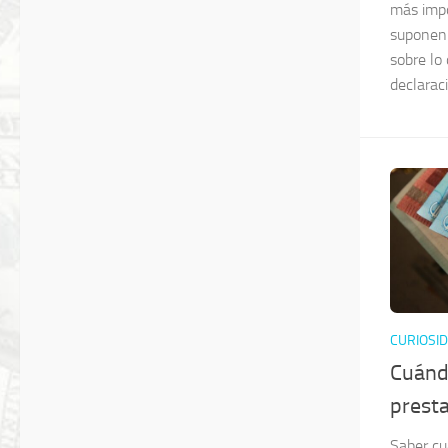
más impo
suponen 
sobre lo
declaraci
CURIOSI
Cuándo
prest
Saber cu