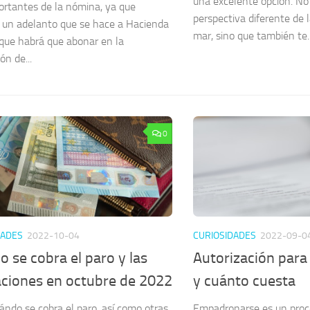
una excelente opción. No
rtantes de la nómina, ya que
perspectiva diferente de 
un adelanto que se hace a Hacienda
mar, sino que también te..
 que habrá que abonar en la
ón de...
0
DADES
2022-10-04
CURIOSIDADES
2022-09-0
 se cobra el paro y las
Autorización par
aciones en octubre de 2022
y cuánto cuesta
ándo se cobra el paro, así como otras
Empadronarse es un proc