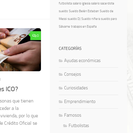
futbolista
salario iglesia
salario sacerdote
sueldo
Sueldo Belén Esteban
Sueldo de
Messi
sueldo DJ
Sueldo niñera
sueldo paro
Sálvame
trabajos en España
0
CATEGORÍAS
Ayudas económicas
Consejos
1
Curiosidades
es ICO?
rsonas que tienen
Emprendimiento
ceder a la
Famosos
vivienda, por lo que
e Crédito Oficial se
Futbolistas