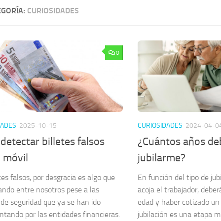
EGORÍA:
CURIOSIDADES
0
DADES
2025-10-15
CURIOSIDADES
2024-04-0
etectar billetes falsos
¿Cuántos años deb
 móvil
jubilarme?
tes falsos, por desgracia es algo que
En función del tipo de jub
lando entre nosotros pese a las
acoja el trabajador, debe
de seguridad que ya se han ido
edad y haber cotizado un
tando por las entidades financieras.
jubilación es una etapa 