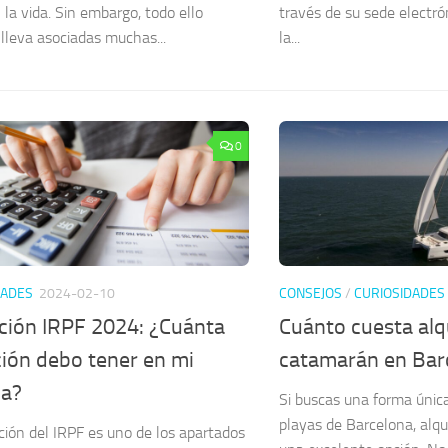
 la vida. Sin embargo, todo ello
través de su sede electr
lleva asociadas muchas...
la...
0
DADES
2024-02-10
CONSEJOS
/
CURIOSIDADES
ción IRPF 2024: ¿Cuánta
Cuánto cuesta alq
ción debo tener en mi
catamarán en Bar
a?
Si buscas una forma única
playas de Barcelona, alq
ción del IRPF es uno de los apartados