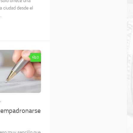
 sólo ofrece una
la ciudad desde el
.
0
4
a empadronarse
eso muy sencillo que