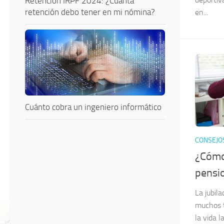
Retención IRPF 2024: ¿Cuánta
retención debo tener en mi nómina?
en...
Cuánto cobra un ingeniero informático
CONSEJO
¿Cómo
pensi
La jubil
muchos t
la vida 