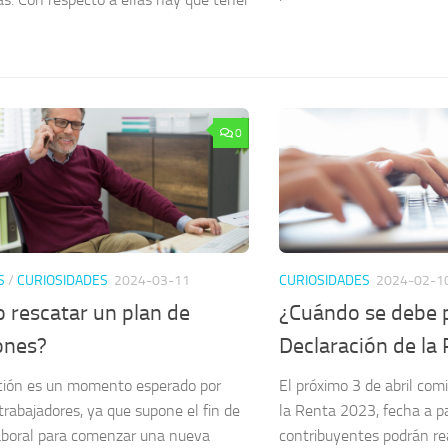
0
S
/
CURIOSIDADES
2024-03-11
CURIOSIDADES
2024-02-1
 rescatar un plan de
¿Cuándo se debe p
ones?
Declaración de la
ación es un momento esperado por
El próximo 3 de abril co
rabajadores, ya que supone el fin de
la Renta 2023, fecha a par
laboral para comenzar una nueva
contribuyentes podrán rea