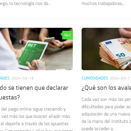
go, la tecnología nos da...
muchos trabajadores,...
0
DADES
2024-03-13
CURIOSIDADES
2024-03-1
do se tienen que declarar
¿Qué son los aval
puestas?
Cada vez son más las pe
dificultades para poder ac
 del juego online sigue creciendo y
adquisición de una nueva 
 vez más los que buscan añadir más
de la mano del Instituto d
al deporte a través de las apuestas
puede acceder a...
as. Con respecto a ellas hay que tener