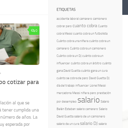
ETIQUETAS
accidente laboral
camarero
camionero
cuanto cobra
cobrar paro
Cuanto
0
cobra Messi
cuanto cobra un futbolista
Cuánto cobra una niñera
cuánto cobra un
camarero
Cuánto cobra un camionero
Cuánto cobra un DJ
cuánto cobra un
influencer
cuánto cobra un árbitro
cuánto
gana David Guetta
cuánto gana un cura
4
cuánto se cobra de paro
David Guetta
DJ
o cotizar para
día del trabajo
influencer
Lionel Messi
mercadona
Messi
niñera
paro
prestación
salario
por desempleo
Salario
ilación al que se
Belén Esteban
salario camarero
Salario
rá tener cumplida una
 número de años. La
David Guetta
salario de un camionero
salario DJ
muy esperada por
salario de un cura
salario