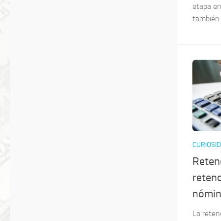
etapa en
también 
CURIOSI
Reten
reten
nómin
La reten