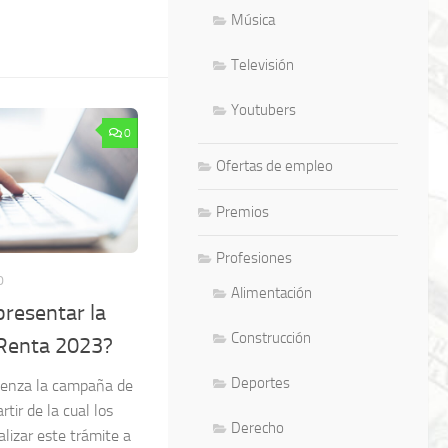
Música
Televisión
Youtubers
0
Ofertas de empleo
Premios
Profesiones
0
Alimentación
resentar la
Construcción
 Renta 2023?
Deportes
mienza la campaña de
tir de la cual los
Derecho
lizar este trámite a