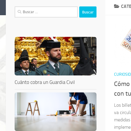
CAT
Buscar:
CURIOSI
Cuánto cobra un Guardia Civil
Cómo d
con tu
Los bille
va circu
medidas 
implemen