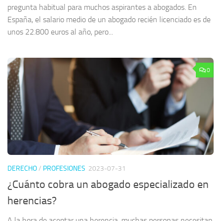
pregunta habitual para muchos aspirantes a abogados. En
España, el salario medio de un abogado recién licenciado es de
unos 22.800 euros al año, pero...
0
DERECHO
/
PROFESIONES
2023-07-31
¿Cuánto cobra un abogado especializado en
herencias?
A la hora de aceptar una herencia, muchas personas necesitan