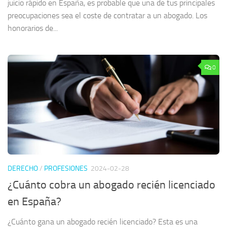
juicio rápido en España, es probable que una de tus principales
preocupaciones sea el coste de contratar a un abogado. Los
honorarios de...
0
DERECHO
/
PROFESIONES
2024-02-28
¿Cuánto cobra un abogado recién licenciado
en España?
¿Cuánto gana un abogado recién licenciado? Esta es una