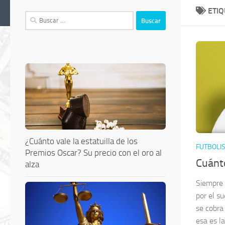
ETI
Buscar:
¿Cuánto vale la estatuilla de los
FUTBOLI
Premios Oscar? Su precio con el oro al
Cuánt
alza
Siempre 
por el s
se cobra
esa es l