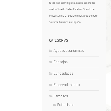
futbolista
salario iglesia
salario sacerdote
sueldo
Sueldo Belén Esteban
Sueldo de
Messi
sueldo DJ
Sueldo niñera
sueldo paro
Sálvame
trabajos en España
CATEGORÍAS
Ayudas económicas
Consejos
Curiosidades
Emprendimiento
Famosos
Futbolistas