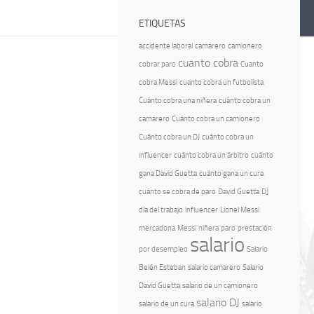
ETIQUETAS
accidente laboral
camarero
camionero
cuanto cobra
cobrar paro
Cuanto
cobra Messi
cuanto cobra un futbolista
Cuánto cobra una niñera
cuánto cobra un
camarero
Cuánto cobra un camionero
Cuánto cobra un DJ
cuánto cobra un
influencer
cuánto cobra un árbitro
cuánto
gana David Guetta
cuánto gana un cura
cuánto se cobra de paro
David Guetta
DJ
día del trabajo
influencer
Lionel Messi
mercadona
Messi
niñera
paro
prestación
salario
por desempleo
Salario
Belén Esteban
salario camarero
Salario
David Guetta
salario de un camionero
salario DJ
salario de un cura
salario