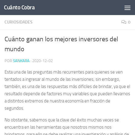
Cuánto Cobra
Saltar al contenido
CURIOSIDADES
0
Cuánto ganan los mejores inversores del
mundo
POR
SANKARA
·
2020-12-02
Esta una de las preguntas más recurrentes para quienes se ven
tentados a ingresar al mundo de las inversiones; sin embargo,
también, es una de las respuestas más difíciles de brindar, ya que el
resultado depende de factores muy variables que pueden llevarnos
a distintos extremos de nuestra economía en fracción de
segundos.
No obstante, sabemos que la clave del éxito muchas veces se
encuentra en las herramientas que nosotros mismos nos
brindamos, para ello se debe realizar una investigación y análisis de