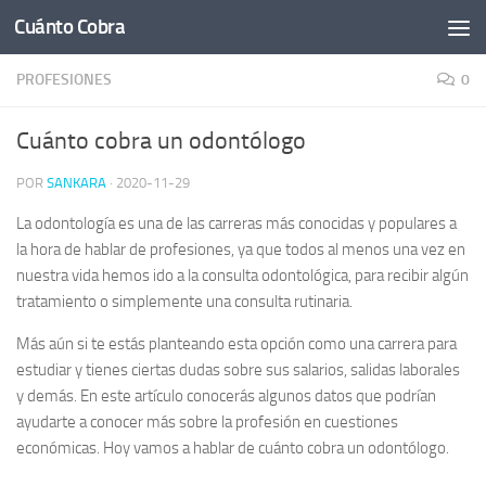
Cuánto Cobra
Saltar al contenido
PROFESIONES
0
Cuánto cobra un odontólogo
POR
SANKARA
·
2020-11-29
La odontología es una de las carreras más conocidas y populares a
la hora de hablar de profesiones, ya que todos al menos una vez en
nuestra vida hemos ido a la consulta odontológica, para recibir algún
tratamiento o simplemente una consulta rutinaria.
Más aún si te estás planteando esta opción como una carrera para
estudiar y tienes ciertas dudas sobre sus salarios, salidas laborales
y demás. En este artículo conocerás algunos datos que podrían
ayudarte a conocer más sobre la profesión en cuestiones
económicas. Hoy vamos a hablar de cuánto cobra un odontólogo.