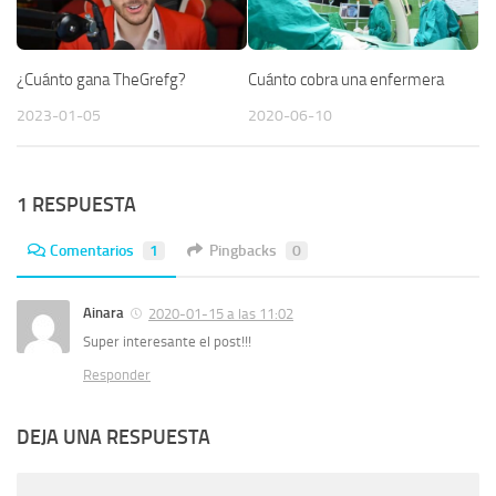
¿Cuánto gana TheGrefg?
Cuánto cobra una enfermera
2023-01-05
2020-06-10
1 RESPUESTA
Comentarios
1
Pingbacks
0
Ainara
2020-01-15 a las 11:02
Super interesante el post!!!
Responder
DEJA UNA RESPUESTA