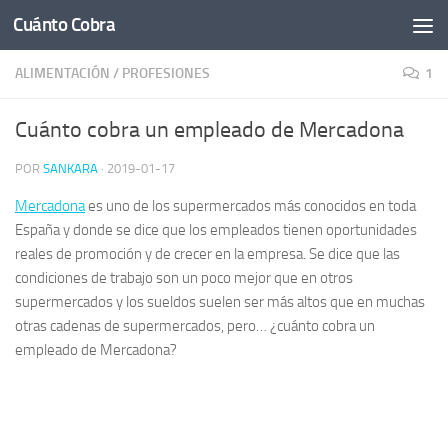
Cuánto Cobra
Saltar al contenido
ALIMENTACIÓN
/
PROFESIONES
1
Cuánto cobra un empleado de Mercadona
POR
SANKARA
·
2019-01-17
Mercadona
es uno de los supermercados más conocidos en toda
España y donde se dice que los empleados tienen oportunidades
reales de promoción y de crecer en la empresa. Se dice que las
condiciones de trabajo son un poco mejor que en otros
supermercados y los sueldos suelen ser más altos que en muchas
otras cadenas de supermercados, pero… ¿cuánto cobra un
empleado de Mercadona?