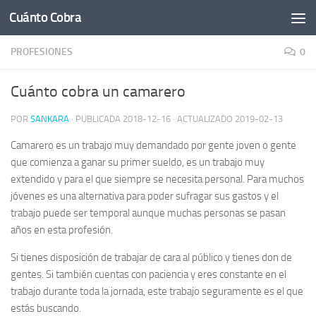
Cuánto Cobra
Saltar al contenido
PROFESIONES
0
Cuánto cobra un camarero
POR
SANKARA
· PUBLICADA
2018-12-16
· ACTUALIZADO
2019-02-13
Camarero es un trabajo muy demandado por gente joven o gente
que comienza a ganar su primer sueldo, es un trabajo muy
extendido y para el que siempre se necesita personal. Para muchos
jóvenes es una alternativa para poder sufragar sus gastos y el
trabajo puede ser temporal aunque muchas personas se pasan
años en esta profesión.
Si tienes disposición de trabajar de cara al público y tienes don de
gentes. Si también cuentas con paciencia y eres constante en el
trabajo durante toda la jornada, este trabajo seguramente es el que
estás buscando.