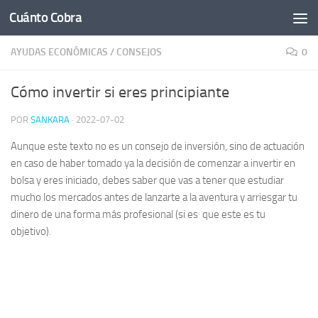
Cuánto Cobra
Saltar al contenido
AYUDAS ECONÓMICAS
/
CONSEJOS
0
Cómo invertir si eres principiante
POR
SANKARA
·
2022-07-02
Aunque este texto no es un consejo de inversión, sino de actuación
en caso de haber tomado ya la decisión de comenzar a invertir en
bolsa y eres iniciado, debes saber que vas a tener que estudiar
mucho los mercados antes de lanzarte a la aventura y arriesgar tu
dinero de una forma más profesional (si es que este es tu
objetivo).