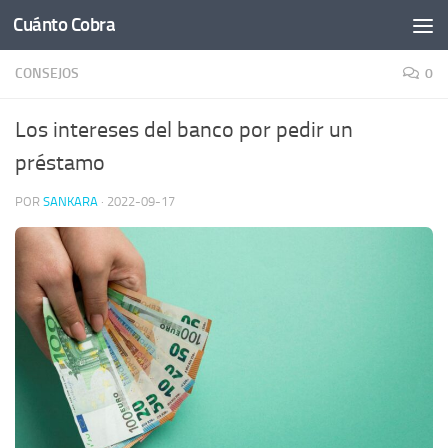
Cuánto Cobra
Saltar al contenido
CONSEJOS
0
Los intereses del banco por pedir un
préstamo
POR
SANKARA
·
2022-09-17