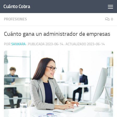
Cuánto Cobra
Saltar al contenido
PROFESIONES
0
Cuánto gana un administrador de empresas
POR
SANKARA
· PUBLICADA
2023-06-14
· ACTUALIZADO
2023-06-14