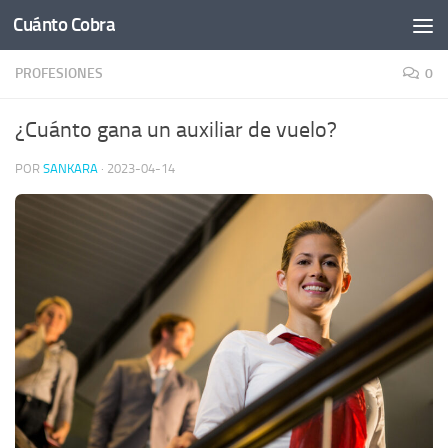
Cuánto Cobra
Saltar al contenido
PROFESIONES
0
¿Cuánto gana un auxiliar de vuelo?
POR
SANKARA
·
2023-04-14